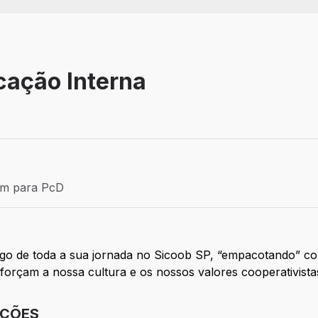
cação Interna
Efetivo
ém para PcD
para PcD
go de toda a sua jornada no Sicoob SP, “empacotando” com 
orçam a nossa cultura e os nossos valores cooperativista
IÇÕES