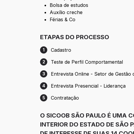
Bolsa de estudos
Auxílio creche
Férias & Co
ETAPAS DO PROCESSO
Cadastro
1
Etapa 1: Cadastro
Teste de Perfil Comportamental
2
Etapa 2: Teste de Perfil Comportamental
Entrevista Online - Setor de Gestão
3
Etapa 3: Entrevista Online - Setor de Ge
Entrevista Presencial - Liderança
4
Etapa 4: Entrevista Presencial - Lideranç
Contratação
5
Etapa 5: Contratação
O SICOOB SÃO PAULO É UMA C
INTERIOR DO ESTADO DE SÃO 
DE INTERESSE DE SUAS 14 CO