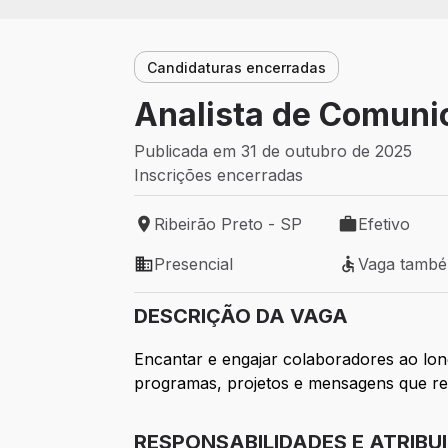
Candidaturas encerradas
Analista de Comuni
Publicada em 31 de outubro de 2025
Inscrições encerradas
Ribeirão Preto - SP
Efetivo
Local de trabalho: Ribeirão Preto - SP
Tipo de vaga: 
Presencial
Vaga tamb
Modelo de trabalho: Presencial
Vaga também 
DESCRIÇÃO DA VAGA
Encantar e engajar colaboradores ao lon
programas, projetos e mensagens que ref
RESPONSABILIDADES E ATRIBU