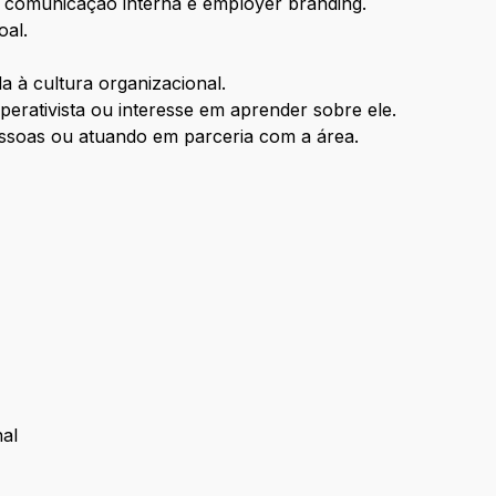
comunicação interna e employer branding.
oal.
 à cultura organizacional.
rativista ou interesse em aprender sobre ele.
essoas ou atuando em parceria com a área.
nal