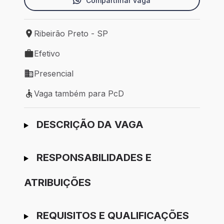
Compartilhar vaga
Ribeirão Preto - SP
Local de trabalho: Ribeirão Preto - SP
Efetivo
Tipo de vaga: Efetivo
Presencial
Modelo de trabalho: Presencial
Vaga também para PcD
Vaga também para PcD
Ir para candidatura
DESCRIÇÃO DA VAGA
RESPONSABILIDADES E
ATRIBUIÇÕES
REQUISITOS E QUALIFICAÇÕES